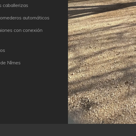
s caballerizas
comederos automáticos
miones con conexión
ños
o de Nîmes