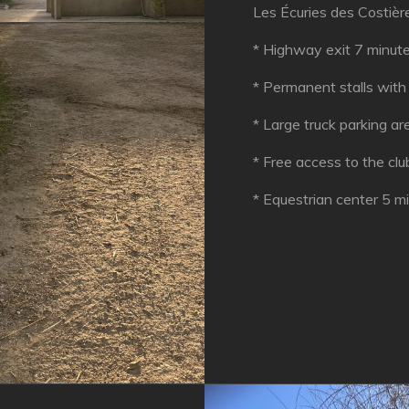
Les Écuries des Costière
* Highway exit 7 minute
* Permanent stalls wit
* Large truck parking ar
* Free access to the c
* Equestrian center 5 