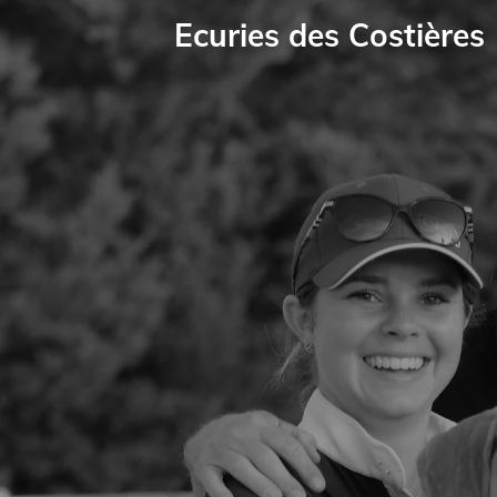
Passer
Ecuries des Costières
au
contenu
principal